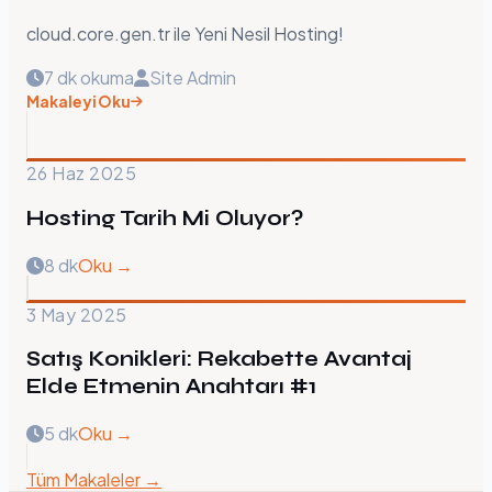
cloud.core.gen.tr ile Yeni Nesil Hosting!
7 dk okuma
Site Admin
Makaleyi Oku
26 Haz 2025
Hosting Tarih Mi Oluyor?
8 dk
Oku →
3 May 2025
Satış Konikleri: Rekabette Avantaj
Elde Etmenin Anahtarı #1
5 dk
Oku →
Tüm Makaleler →