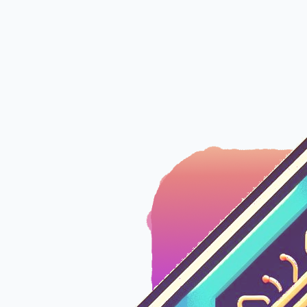
İçeriğe geç