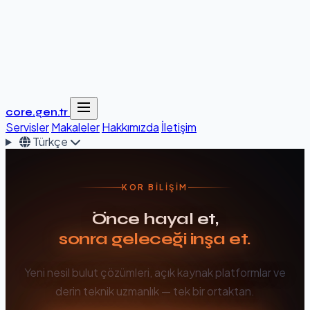
core.gen.tr
Servisler
Makaleler
Hakkımızda
İletişim
Türkçe
KOR BILIŞIM
Önce hayal et,
sonra geleceği inşa et.
Yeni nesil bulut çözümleri, açık kaynak platformlar ve
derin teknik uzmanlık — tek bir ortaktan.