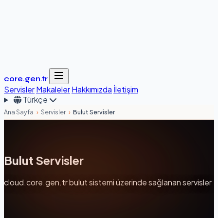
core.gen.tr
Servisler
Makaleler
Hakkımızda
İletişim
Türkçe
Ana Sayfa
›
Servisler
›
Bulut Servisler
Bulut Servisler
cloud.core.gen.tr bulut sistemi üzerinde sağlanan servisler