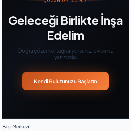
ÇÖZÜM ORTAĞINIZ
Geleceği Birlikte İnşa
Edelim
Doğru çözüm ortağı arıyorsanız, ekibimiz
yanınızda.
Kendi Bulutunuzu Başlatın
Bilgi Merkezi