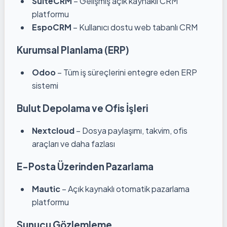
SuiteCRM
– Gelişmiş açık kaynaklı CRM
platformu
EspoCRM
– Kullanıcı dostu web tabanlı CRM
Kurumsal Planlama (ERP)
Odoo
– Tüm iş süreçlerini entegre eden ERP
sistemi
Bulut Depolama ve Ofis İşleri
Nextcloud
– Dosya paylaşımı, takvim, ofis
araçları ve daha fazlası
E-Posta Üzerinden Pazarlama
Mautic
– Açık kaynaklı otomatik pazarlama
platformu
Sunucu Gözlemleme