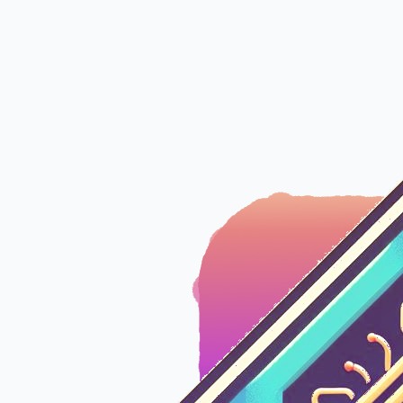
İçeriğe geç